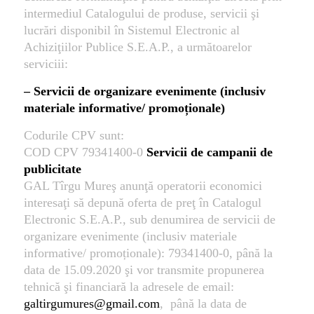
intermediul Catalogului de produse, servicii şi
lucrări disponibil în Sistemul Electronic al
Achiziţiilor Publice S.E.A.P., a următoarelor
serviciii:
–
Servicii de organizare evenimente (inclusiv
materiale informative/ promoționale)
Codurile CPV sunt:
COD CPV 79341400-0
Servicii de campanii de
publicitate
GAL Tîrgu Mureş anunţă operatorii economici
interesaţi să depună oferta de preţ în Catalogul
Electronic S.E.A.P., sub denumirea de servicii de
organizare evenimente (inclusiv materiale
informative/ promoționale): 79341400-0, până la
data de 15.09.2020 şi vor transmite propunerea
tehnică şi financiară la adresele de email:
galtirgumures@gmail.com
, până la data de