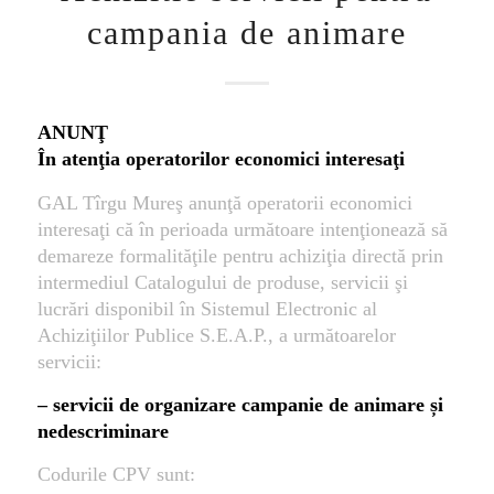
campania de animare
ANUNŢ
În atenţia operatorilor economici interesaţi
GAL Tîrgu Mureş anunţă operatorii economici
interesaţi că în perioada următoare intenţionează să
demareze formalităţile pentru achiziţia directă prin
intermediul Catalogului de produse, servicii şi
lucrări disponibil în Sistemul Electronic al
Achiziţiilor Publice S.E.A.P., a următoarelor
servicii:
–
servicii de organizare campanie de animare și
nedescriminare
Codurile CPV sunt: