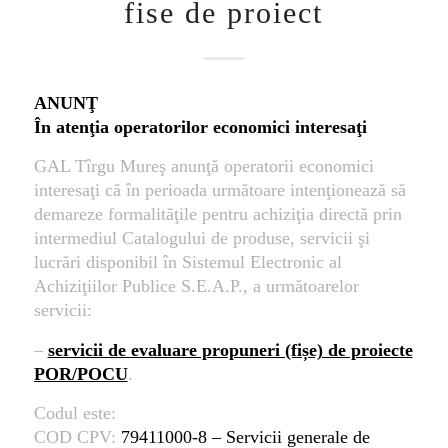
fise de proiect
ANUNŢ
În atenţia operatorilor economici interesaţi
GAL Tîrgu Mureş anunţă operatorii economici
interesaţi că în perioada următoare intenţionează să
demareze formalităţile pentru achiziţia directă prin
intermediul Catalogului de produse, servicii şi
lucrări disponibil în Sistemul Electronic al
Achiziţiilor Publice S.E.A.P., a următoarelor
servicii:
–
servicii de evaluare propuneri (fișe) de proiecte
POR/POCU
.
Codul este:
COD CPV:
79411000-8 – Servicii generale de