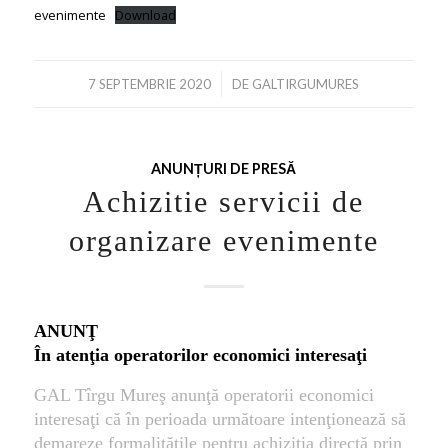
evenimente
Download
/
7 SEPTEMBRIE 2020
DE
GALTIRGUMURES
ANUNȚURI DE PRESĂ
Achizitie servicii de
organizare evenimente
ANUNŢ
În atenţia operatorilor economici interesaţi
GAL Tîrgu Mureş anunţă operatorii economici
interesaţi că în perioada următoare intenţionează să
demareze formalităţile pentru achiziţia directă prin