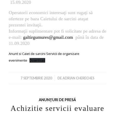
15.09.2020
Operatorii economici interesaţi sunt rugaţi să
oferteze pe baza Caietului de sarcini ataşat
prezentei invitaţii.
Informaţii suplimentare pot fi solicitate pe adresa de
e-mail:
galtirgumures@gmail.com
până în data de
11.09.2020
Anunt si Caiet de sarcini Servicii de organizare
evenimente
Download
/
7 SEPTEMBRIE 2020
DE
ADRIAN CHERECHES
ANUNȚURI DE PRESĂ
Achizitie servicii evaluare